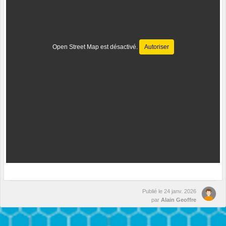
Open Street Map est désactivé.
Autoriser
Publié le
24 janv. 2026
par
Alain Geoffre