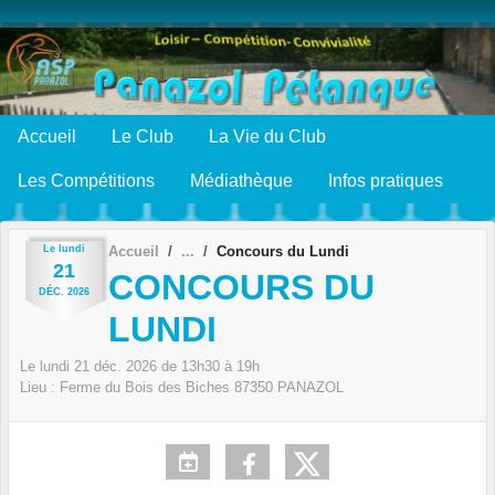
Panneau de gestion des cookies
Accueil
Le Club
La Vie du Club
Les Compétitions
Médiathèque
Infos pratiques
Le
lundi
Accueil
Concours du Lundi
21
CONCOURS DU
DÉC.
2026
LUNDI
Le
lundi
21
déc.
2026
de 13h30 à 19h
Lieu :
Ferme du Bois des Biches
87350
PANAZOL