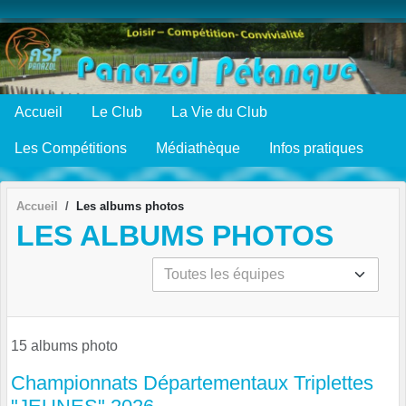
Panneau de gestion des cookies
Accueil
Le Club
La Vie du Club
Les Compétitions
Médiathèque
Infos pratiques
Accueil
Les albums photos
LES ALBUMS PHOTOS
15 albums photo
Championnats Départementaux Triplettes