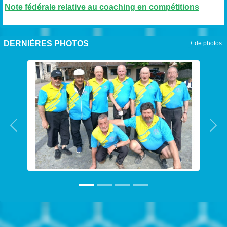
Note fédérale relative au coaching en compétitions
DERNIÈRES PHOTOS
+ de photos
Précedent
Sui