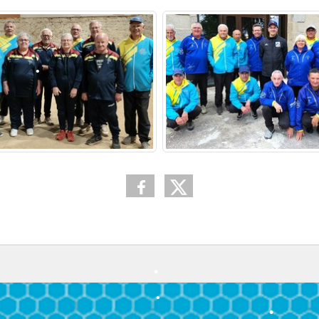
•
•
•
•
•
•
•
•
•
•