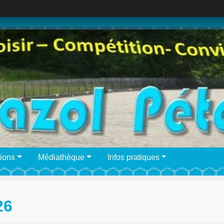
•
ions
Médiathèque
Infos pratiques
26
•