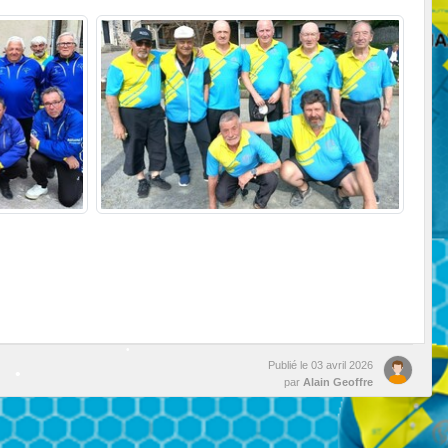
•
•
•
Publié le
03 avril 2026
par
Alain Geoffre
•
•