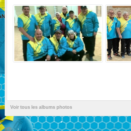
•
•
•
•
•
Voir tous les albums photos
•