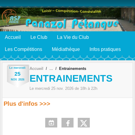
Panneau de gestion des cookies
Accueil
Le Club
La Vie du Club
Les Compétitions
Médiathèque
Infos pratiques
Le
mercredi
Accueil
Entrainements
25
ENTRAINEMENTS
NOV.
2026
Le
mercredi
25
nov.
2026
de 18h à 22h
Plus d'infos >>>