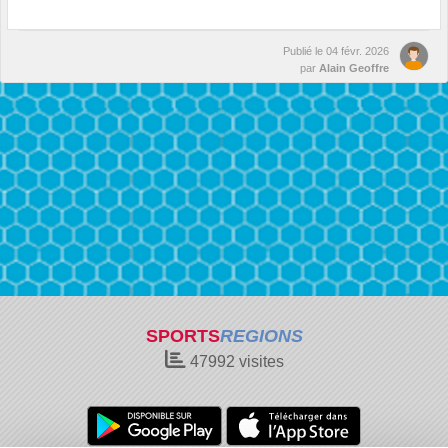
Publié le
04 févr. 2026
par
Alain Geoffre
SPORTS
REGIONS
47992
visites