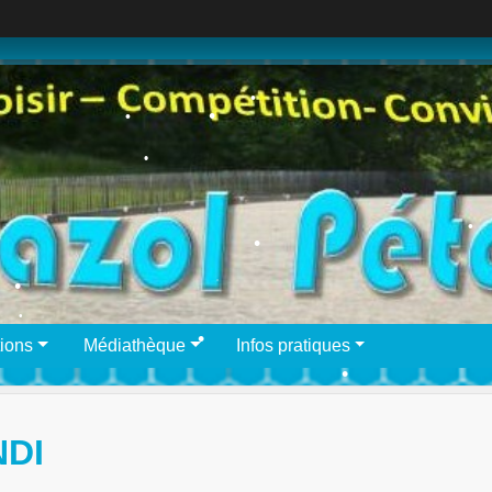
•
•
•
•
•
•
•
•
•
ions
Médiathèque
Infos pratiques
•
•
•
DI
•