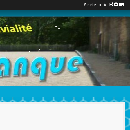
•
Participer au site :
•
•
•
•
•
•