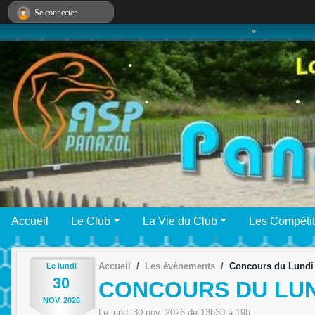
Panneau de gestion des cookies
Se connecter
•
•
Accueil
Le Club
La Vie du Club
Les Compétit
Accueil
Les évènements
Concours du Lundi
Le
lundi
30
CONCOURS DU LUN
NOV.
2026
Le
lundi
30
nov.
2026
de 13h30 à 19h