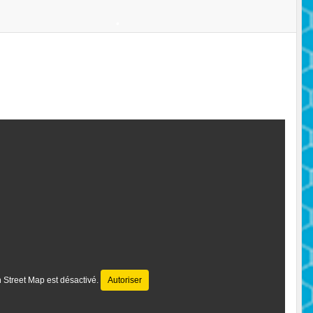
 Street Map est désactivé.
Autoriser