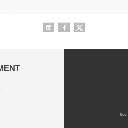
•
EMENT
s
Open