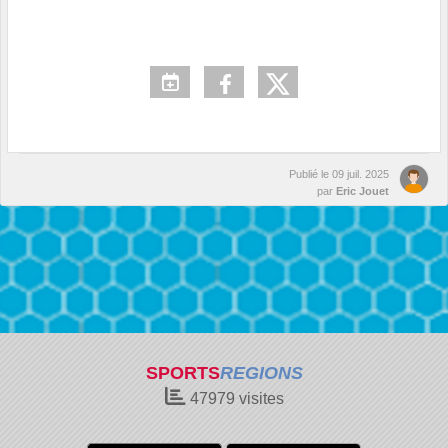
Publié le
09 juil. 2025
par
Eric Jouet
SPORTS
REGIONS
47979
visites