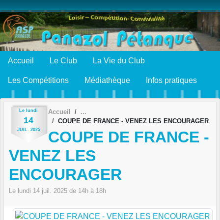
Panneau de gestion des cookies
Accueil
Le Club
La Vie du Club
Les Compétitions
Médiathèque
Infos pratiques
Le
lundi
Accueil
14
COUPE DE FRANCE - VENEZ LES ENCOURAGER
JUIL.
2025
COUPE DE FRANCE -
VENEZ LES
ENCOURAGER
Le
lundi
14
juil.
2025
de 14h à 18h