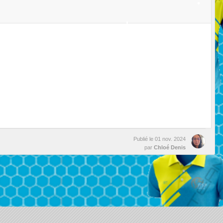
•
•
•
•
Publié le
01 nov. 2024
par
Chloé Denis