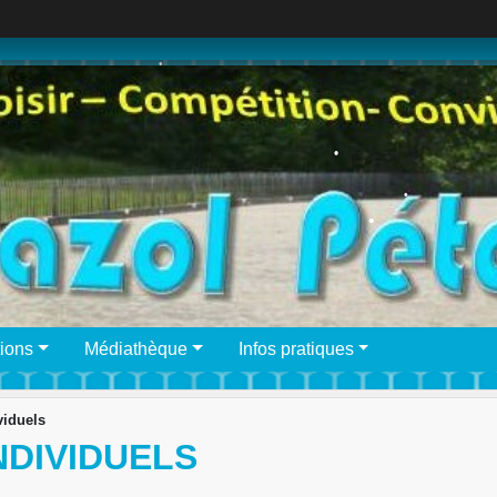
•
•
•
•
•
ions
Médiathèque
Infos pratiques
viduels
NDIVIDUELS