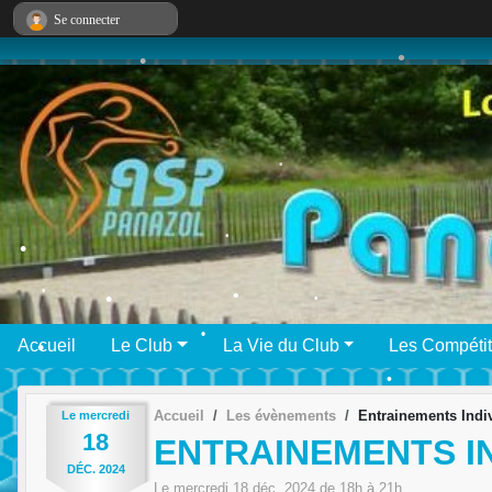
•
Panneau de gestion des cookies
Se connecter
•
•
•
•
Accueil
Le Club
La Vie du Club
Les Compétit
•
•
•
•
•
Accueil
Les évènements
Entrainements Indi
Le
mercredi
•
18
ENTRAINEMENTS I
•
DÉC.
2024
Le
mercredi
18
déc.
2024
de 18h à 21h