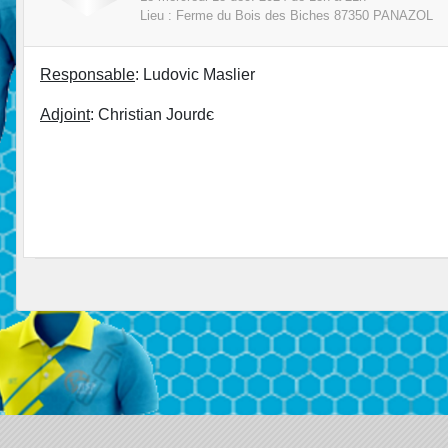
Lieu :
Ferme du Bois des Biches
87350
PANAZOL
Responsable
: Ludovic Maslier
•
Adjoint
: Christian Jourde
•