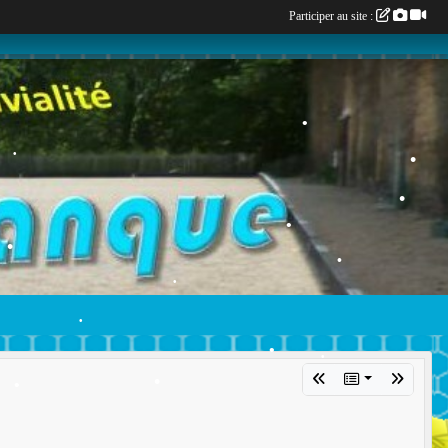
Participer au site :
•
•
•
•
•
•
•
•