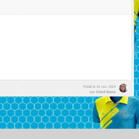
•
•
•
•
•
Publié le
01 nov. 2024
par
Chloé Denis
•