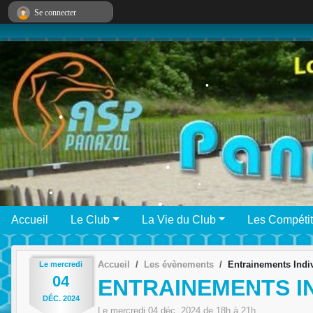
Panneau de gestion des cookies
Se connecter
•
•
•
Accueil
Le Club
La Vie du Club
Les Compétit
•
•
•
•
Accueil
Les évènements
Entrainements Indi
Le
mercredi
•
•
04
ENTRAINEMENTS I
DÉC.
2024
Le
mercredi
04
déc.
2024
de 18h à 21h