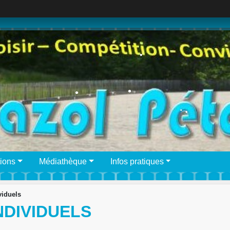
•
•
•
•
•
•
ions
Médiathèque
Infos pratiques
viduels
NDIVIDUELS