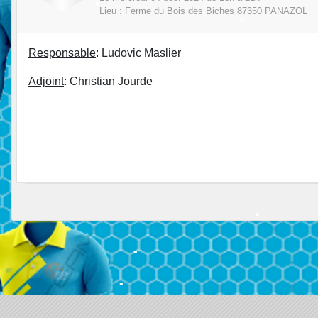
Lieu :
Ferme du Bois des Biches
87350
PANAZOL
Responsable
: Ludovic Maslier
Adjoint
: Christian Jourde
•
•
•