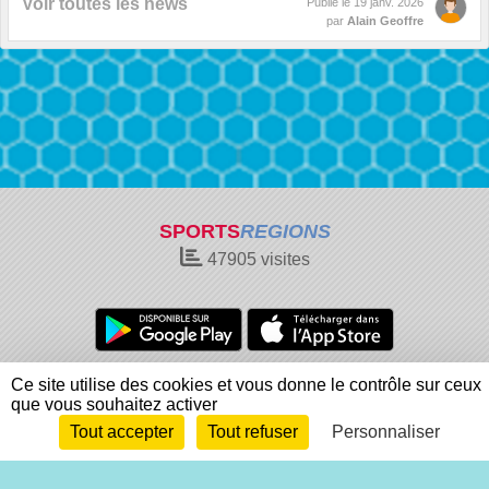
Voir toutes les news
Publié le
19 janv. 2026
par
Alain Geoffre
SPORTS
REGIONS
47905
visites
Charte cookies
Gestion des cookies
Ce site utilise des cookies et vous donne le contrôle sur ceux
que vous souhaitez activer
Informations légales
Signaler un contenu inapproprié
Tout accepter
Tout refuser
Personnaliser
Envie de participer ?
Connexion