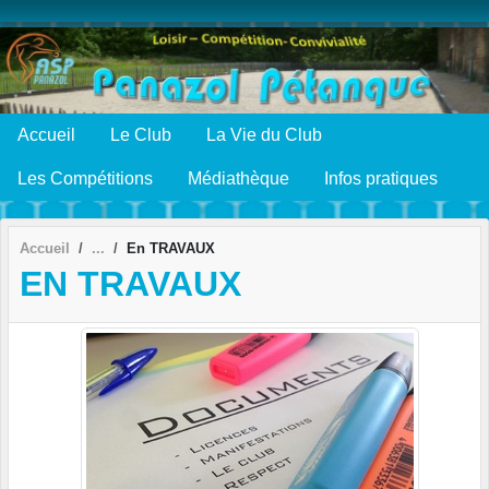
Panneau de gestion des cookies
Accueil
Le Club
La Vie du Club
Les Compétitions
Médiathèque
Infos pratiques
Accueil
En TRAVAUX
EN TRAVAUX