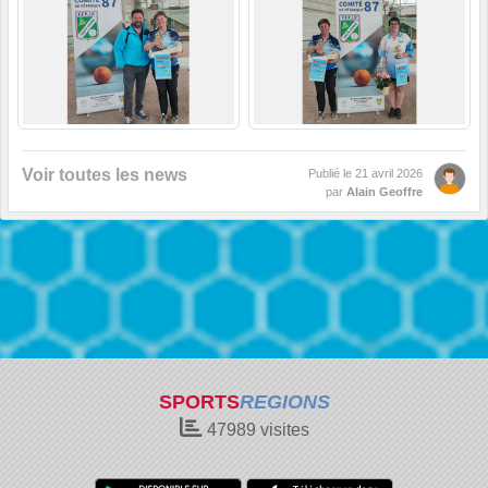
Voir toutes les news
Publié le
21 avril 2026
par
Alain Geoffre
SPORTS
REGIONS
47989
visites