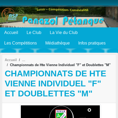
Panneau de gestion des cookies
Accueil
Le Club
La Vie du Club
Les Compétitions
Médiathèque
Infos pratiques
Accueil
Championnats de Hte Vienne Individuel "F" et Doublettes "M"
CHAMPIONNATS DE HTE
VIENNE INDIVIDUEL "F"
ET DOUBLETTES "M"