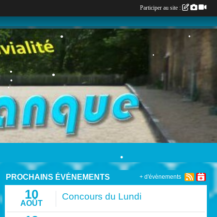
Participer au site :
•
•
•
•
•
•
PROCHAINS ÉVÉNEMENTS
+ d'évènements
•
10
Concours du Lundi
AOÛT