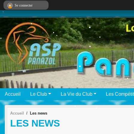
•
Panneau de gestion des cookies
Se connecter
•
•
•
•
•
•
•
•
•
•
Accueil
Le Club
La Vie du Club
Les Compétit
Accueil
Les news
LES NEWS
•
•