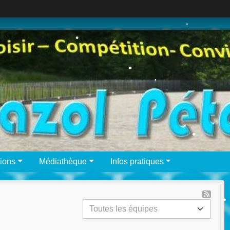
•
•
•
•
•
•
ions
Médiathèque
Infos pratiques
•