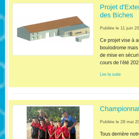
Projet d'Ext
des Biches
Publiée le
11 juin 2
Ce projet vise à a
boulodrome mais 
de mise en sécuri
cours de l'été 2024
Lire la suite
Championnat
Publiée le
28 mai 2
Tous derrière not