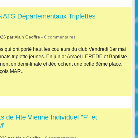
S Départementaux Triplettes
026
par
Alain Geoffre
-
0
commentaires
s qui ont porté haut les couleurs du club Vendredi 1er mai
nats triplette jeunes. En junior Amaël LEREDE et Baptiste
ent en demi-finale et décrochent une belle 3éme place.
çois MAR...
 de Hte Vienne Individuel "F" et
M"
2026
par
Alain Geoffre
-
0
commentaires