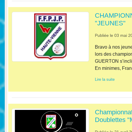
CHAMPIONNAT
"JEUNES"
Publiée le
03 mai 2
Bravo à nos jeune
lors des champion
GUERTON s’inclin
En minimes, Fran
Lire la suite
Championnats
Doublettes "
Publiée le
21 avril 