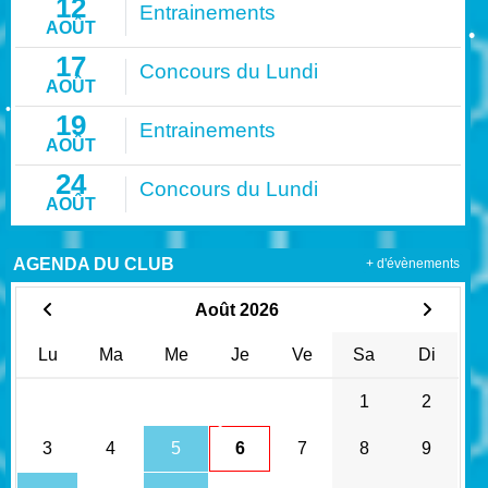
12
•
Entrainements
AOÛT
17
•
Concours du Lundi
AOÛT
19
Entrainements
AOÛT
•
•
24
Concours du Lundi
AOÛT
AGENDA DU CLUB
+ d'évènements
•
Août 2026
Lu
Ma
Me
Je
Ve
Sa
Di
1
2
3
4
5
6
7
8
9