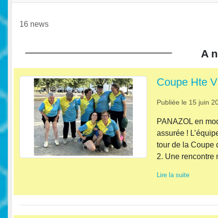
•
16 news
A n
•
Coupe Hte 
Publiée le
15 juin 2
PANAZOL en mode p
assurée ! L’équip
tour de la Coupe 
2. Une rencontre m
Lire la suite
•
•