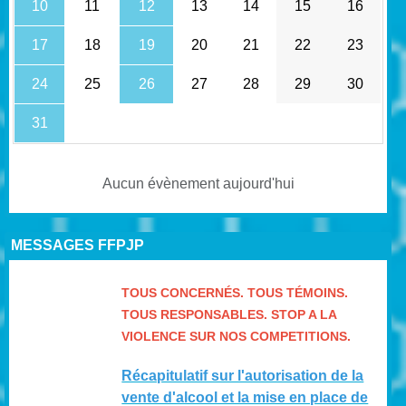
10
11
12
13
14
15
16
•
17
18
19
20
21
22
23
24
25
26
27
28
29
30
31
Aucun évènement aujourd'hui
MESSAGES FFPJP
TOUS CONCERNÉS. TOUS TÉMOINS.
TOUS RESPONSABLES. STOP A LA
VIOLENCE SUR NOS COMPETITIONS.
Récapitulatif sur l'autorisation de la
vente d'alcool et la mise en place de