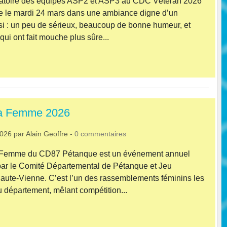
atoire des équipes ASP2 et ASP3 au CDC Vétéran 2026
ée le mardi 24 mars dans une ambiance digne d’un
i : un peu de sérieux, beaucoup de bonne humeur, et
ui ont fait mouche plus sûre...
la Femme 2026
2026
par
Alain Geoffre
-
0
commentaires
a Femme du CD87 Pétanque est un événement annuel
par le Comité Départemental de Pétanque et Jeu
aute‑Vienne. C’est l’un des rassemblements féminins les
u département, mêlant compétition...