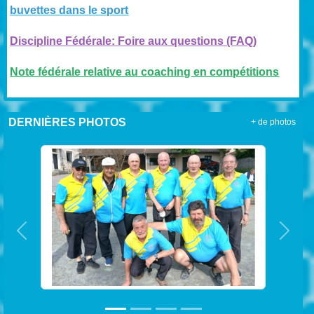
buvettes dans le sport
Discipline Fédérale: Foire aux questions (FAQ)
Note fédérale relative au coaching en compétitions
DERNIÈRES PHOTOS
+ de photos
Précedent
Suiva