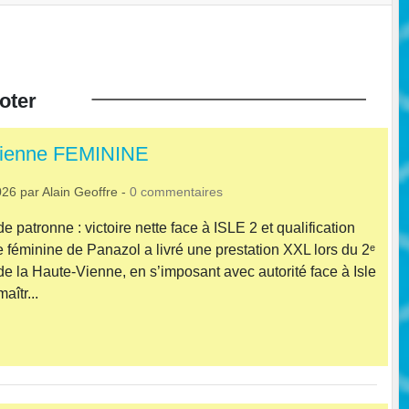
oter
•
Vienne FEMININE
•
•
026
par
Alain Geoffre
-
0
commentaires
atronne : victoire nette face à ISLE 2 et qualification
e féminine de Panazol a livré une prestation XXL lors du 2ᵉ
de la Haute‑Vienne, en s’imposant avec autorité face à Isle
aîtr...