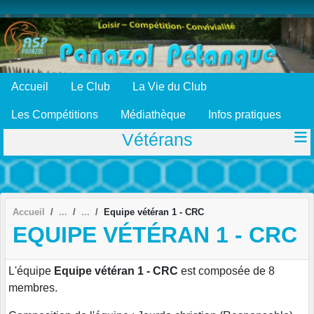
Panneau de gestion des cookies
Accueil
Le Club
La Vie du Club
Les Compétitions
Médiathèque
Infos pratiques
Vétérans
Accueil
Equipe vétéran 1 - CRC
EQUIPE VÉTÉRAN 1 - CRC
L'équipe
Equipe vétéran 1 - CRC
est composée de 8
membres.