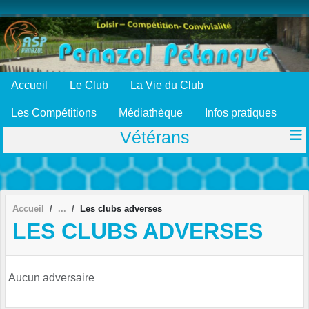
Panneau de gestion des cookies
Accueil
Le Club
La Vie du Club
Les Compétitions
Médiathèque
Infos pratiques
Vétérans
Accueil
Les clubs adverses
LES CLUBS ADVERSES
Aucun adversaire