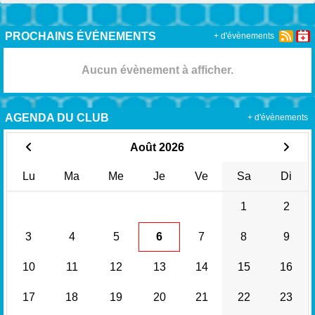
PROCHAINS ÉVÉNEMENTS
+ d'évènements
Aucun évènement à afficher.
AGENDA DU CLUB
+ d'évènements
Août 2026
Lu
Ma
Me
Je
Ve
Sa
Di
1
2
3
4
5
6
7
8
9
10
11
12
13
14
15
16
17
18
19
20
21
22
23