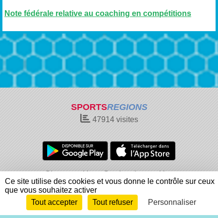
Note fédérale relative au coaching en compétitions
SPORTS
REGIONS
47914
visites
Charte cookies
Gestion des cookies
Ce site utilise des cookies et vous donne le contrôle sur ceux
Informations légales
Signaler un contenu inapproprié
que vous souhaitez activer
Tout accepter
Tout refuser
Personnaliser
Envie de participer ?
Connexion