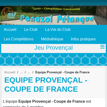
Panneau de gestion des cookies
Accueil
Le Club
La Vie du Club
Les Compétitions
Médiathèque
Infos pratiques
Jeu Provençal
Accueil
Equipe Provençal - Coupe de France
EQUIPE PROVENÇAL -
COUPE DE FRANCE
L'équipe
Equipe Provençal - Coupe de France
est