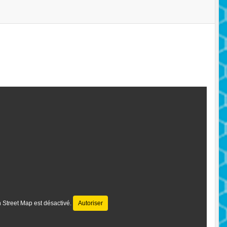
 Street Map est désactivé.
Autoriser