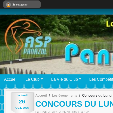
Panneau de gestion des cookies
Se connecter
•
•
•
Accueil
Le Club
La Vie du Club
Les Compétit
Accueil
Les évènements
Concours du Lundi
Le
lundi
26
CONCOURS DU LUN
OCT.
2026
Le
lundi
26
oct.
2026
de 13h30 à 19h