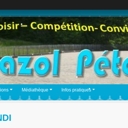
•
•
•
•
ions
Médiathèque
Infos pratiques
•
DI