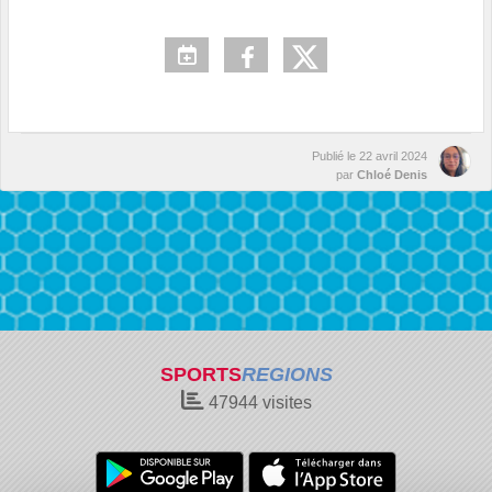
Publié le
22 avril 2024
par
Chloé Denis
SPORTS
REGIONS
47944
visites