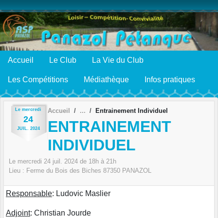
Panneau de gestion des cookies
Accueil
Le Club
La Vie du Club
Les Compétitions
Médiathèque
Infos pratiques
Le
mercredi
Accueil
Entrainement Individuel
24
ENTRAINEMENT
JUIL.
2024
INDIVIDUEL
Le
mercredi
24
juil.
2024
de 18h à 21h
Lieu :
Ferme du Bois des Biches
87350
PANAZOL
Responsable
: Ludovic Maslier
Adjoint
: Christian Jourde